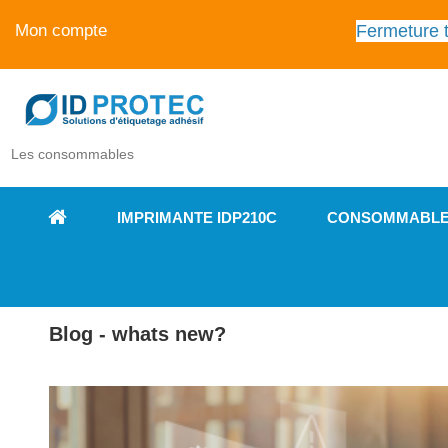
Fermeture t
Mon compte
Les consommables
IMPRIMANTE IDP210C
CONSOMMABL
Blog - whats new?