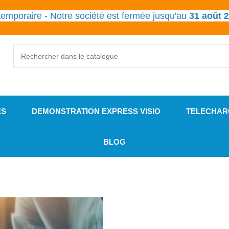
emporaire - Notre société est fermée jusqu'au
31 août 
ES
DEMONSTRATION EXPRESS VISIO
TELECHAR
BLOG