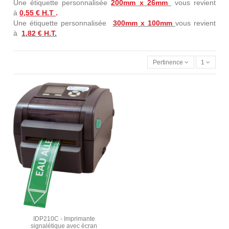
Une étiquette personnalisée
200mm x 26mm
vous revient
à
0,55 € H.T
.
Une étiquette personnalisée
300mm x 100mm
vous revient
à
1,82 € H.T.
Pertinence
1
IDP210C - Imprimante
signalétique avec écran