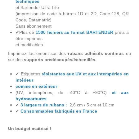
techniques
et Bartender Ultra Lite
(impression de code à barres 1D et 2D, Code-128, QR
Code, Datamatrix)
Sans abonnement
✔
Plus de
1500 fichiers au format BARTENDER
prêts à
être imprimés
et modifiables
Imprimez facilement sur des
rubans adhésifs continus
ou
sur des
supports prédécoupés/échenillés.
✔ Etiquettes
r
ésistantes aux UV et aux intempéries en
intérieur
comme en extérieur
(UV, intempéries, de -40°C à +90°C)
et aux
hydrocarbures
✔
3 largeurs de rubans :
2,6 cm / 5 cm et 10 cm
✔
Consommables fabriqués en France
Un budget maitrisé !