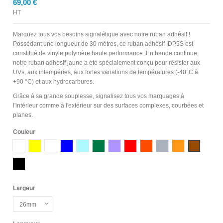
69,00 €
HT
Marquez tous vos besoins signalétique avec notre ruban adhésif !
Possédant une longueur de 30 mètres, ce ruban adhésif IDP5S est
constitué de vinyle polymère haute performance. En bande continue,
notre ruban adhésif jaune a été spécialement conçu pour résister aux
UVs, aux intempéries, aux fortes variations de températures (-40°C à
+90 °C) et aux hydrocarbures.
Grâce à sa grande souplesse, signalisez tous vos marquages à
l'intérieur comme à l'extérieur sur des surfaces complexes, courbées et
planes.
Couleur
Ne pas montrer de nouveau.
Blanc
Jaune
Transparent
Bleu
Bleu Ciel
Vert
Violet
Rouge
Orange
Gris
Ocre
Marron
Noir
Largeur