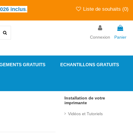
2026 inclus
.
Liste de souhaits (
0
)
Connexion
Panier
GEMENTS GRATUITS
ECHANTILLONS GRATUITS
Installation de votre
imprimante
Vidéos et Tutoriels