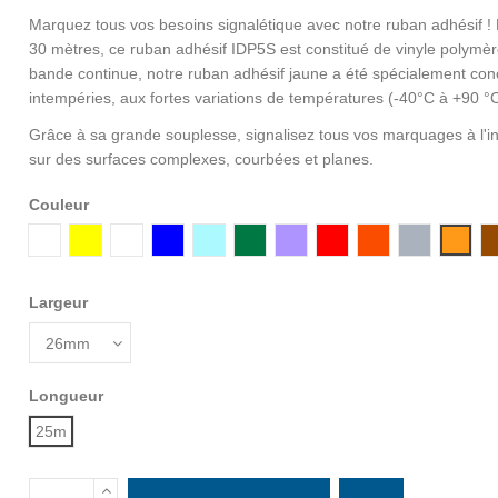
Marquez tous vos besoins signalétique avec notre ruban adhésif 
30 mètres, ce ruban adhésif IDP5S est constitué de vinyle polymè
bande continue, notre ruban adhésif jaune a été spécialement con
intempéries, aux fortes variations de températures (-40°C à +90 °
Grâce à sa grande souplesse, signalisez tous vos marquages à l'in
sur des surfaces complexes, courbées et planes.
Couleur
Blanc
Jaune
Transparent
Bleu
Bleu Ciel
Vert
Violet
Rouge
Orange
Gris
Ocre
Largeur
Longueur
25m