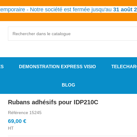
emporaire - Notre société est fermée jusqu'au
31 août 
ES
DEMONSTRATION EXPRESS VISIO
TELECHAR
BLOG
Rubans adhésifs pour IDP210C
Référence
15245
69,00 €
HT