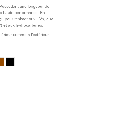
! Possédant une longueur de
re haute performance. En
çu pour résister aux UVs, aux
C) et aux hydrocarbures.
térieur comme à l'extérieur
Marron
Noir