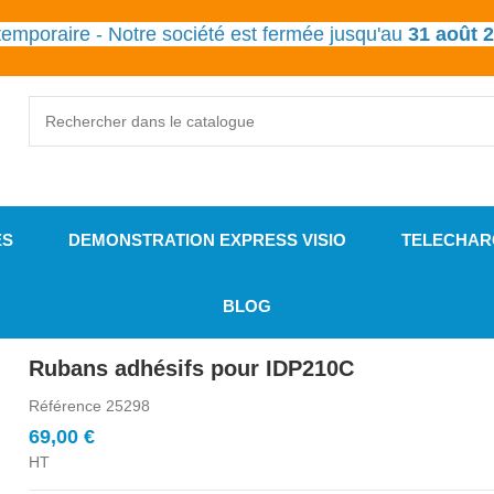
emporaire - Notre société est fermée jusqu'au
31 août 
ES
DEMONSTRATION EXPRESS VISIO
TELECHAR
BLOG
Rubans adhésifs pour IDP210C
Référence
25298
69,00 €
HT