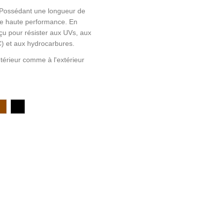
! Possédant une longueur de
re haute performance. En
çu pour résister aux UVs, aux
C) et aux hydrocarbures.
térieur comme à l'extérieur
Marron
Noir