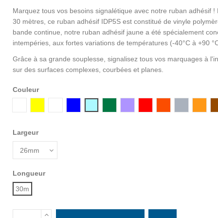
Marquez tous vos besoins signalétique avec notre ruban adhésif 
30 mètres, ce ruban adhésif IDP5S est constitué de vinyle polymè
bande continue, notre ruban adhésif jaune a été spécialement con
intempéries, aux fortes variations de températures (-40°C à +90 °
Grâce à sa grande souplesse, signalisez tous vos marquages à l'in
sur des surfaces complexes, courbées et planes.
Couleur
Blanc
Jaune
Transparent
Bleu
Bleu Ciel
Vert
Violet
Rouge
Orange
Gris
Ocre
Largeur
Longueur
30m