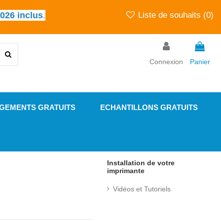
2026 inclus
.
Liste de souhaits (
0
)
Connexion
Panier
GEMENTS GRATUITS
ECHANTILLONS GRATUITS
Installation de votre
imprimante
Vidéos et Tutoriels