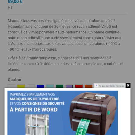
69,00 €
HT
Marquez tous vos besoins signalétique avec notre ruban adhésif !
Possédant une longueur de 30 mètres, ce ruban adhésif IDP5S est
constitué de vinyle polymère haute performance. En bande continue,
notre ruban adhésif jaune a été spécialement conçu pour résister aux
UVs, aux intempéries, aux fortes variations de températures (-40°C à
+90 °C) et aux hydrocarbures.
Grâce à sa grande souplesse, signalisez tous vos marquages à
l'intérieur comme à l'extérieur sur des surfaces complexes, courbées et
planes.
Couleur
Ne pas montrer de nouveau.
Blanc
Jaune
Transparent
Bleu
Bleu Ciel
Vert
Violet
Rouge
Orange
Gris
Ocre
Marron
Noir
Largeur