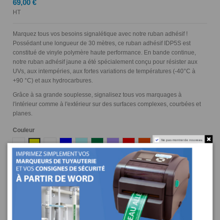
69,00 €
HT
Marquez tous vos besoins signalétique avec notre ruban adhésif !
Possédant une longueur de 30 mètres, ce ruban adhésif IDP5S est
constitué de vinyle polymère haute performance. En bande continue,
notre ruban adhésif jaune a été spécialement conçu pour résister aux
UVs, aux intempéries, aux fortes variations de températures (-40°C à
+90 °C) et aux hydrocarbures.
Grâce à sa grande souplesse, signalisez tous vos marquages à
l'intérieur comme à l'extérieur sur des surfaces complexes, courbées et
planes.
Couleur
Ne pas montrer de nouveau.
Blanc
Jaune
Transparent
Bleu
Bleu Ciel
Vert
Violet
Rouge
Orange
Gris
Ocre
Marron
Noir
Largeur