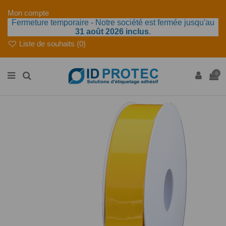
Mon compte
Fermeture temporaire - Notre société est fermée jusqu'au
31 août 2026 inclus
.
Liste de souhaits (
0
)
0